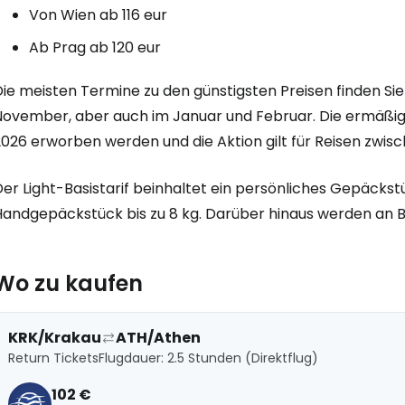
Von Wien ab 116 eur
Anmeldung 
Ab Prag ab 120 eur
Die meisten Termine zu den günstigsten Preisen finden Si
... die weltweite Reise-Community
November, aber auch im Januar und Februar. Die ermäßig
026 erworben werden und die Aktion gilt für Reisen zwisc
W
er Light-Basistarif beinhaltet ein persönliches Gepäckst
Handgepäckstück bis zu 8 kg. Darüber hinaus werden an 
We
Wo zu kaufen
We
KRK/Krakau
ATH/Athen
Return Tickets
Flugdauer: 2.5 Stunden (Direktflug)
102 €