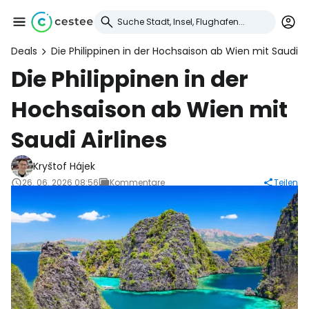
Deals
Die Philippinen in der Hochsaison ab Wien mit Saudi Ai
Anmeldung bei
Die Philippinen in der
Hochsaison ab Wien mit
Cestee
Saudi Airlines
... die weltweite Reise-Community
Kryštof Hájek
26. 06. 2026 08:56
Kommentare
Teilen
Weiter mit Google
Weiter mit Facebook
Weiter mit E-Mail